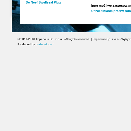
De Neef Swellseal Plug
Inne możliwe zastosowan
Uszczelnianie przerw ro
© 2011-2018 Impervius Sp. z o.o. - All rights reserved. | Impervius Sp. z o.o.- Wył
Produced by
drabarek.com