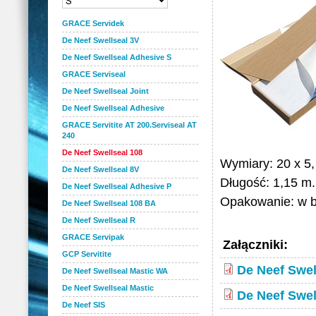
GRACE Servidek
De Neef Swellseal 3V
De Neef Swellseal Adhesive S
GRACE Serviseal
De Neef Swellseal Joint
De Neef Swellseal Adhesive
GRACE Servitite AT 200.Serviseal AT
240
De Neef Swellseal 108
Wymiary: 20 x 5,
De Neef Swellseal 8V
Długość: 1,15 m.
De Neef Swellseal Adhesive P
Opakowanie: w bl
De Neef Swellseal 108 BA
De Neef Swellseal R
GRACE Servipak
Załączniki:
GCP Servitite
De Neef Swel
De Neef Swellseal Mastic WA
De Neef Swellseal Mastic
De Neef Swel
De Neef SIS