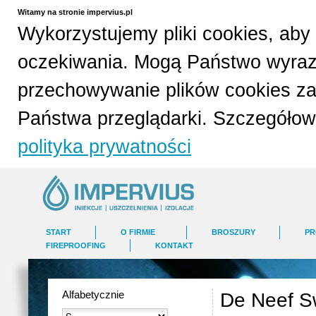
Witamy na stronie impervius.pl
Wykorzystujemy pliki cookies, aby 
oczekiwania. Mogą Państwo wyrazi
przechowywanie plików cookies z
Państwa przeglądarki. Szczegółowe
polityka prywatności
START
O FIRMIE
BROSZURY
PR
FIREPROOFING
KONTAKT
Alfabetycznie
De Neef S